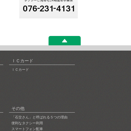
ＩＣカード
ＩＣカード
その他
「石交さん」と呼ばれる５つの理由
便利なタクシー利用
スマートフォン配車