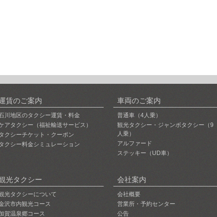
運賃のご案内
車両のご案内
石川地区のタクシー運賃・料金
普通車（4人乗）
ケアタクシー（福祉輸送サービス）
観光タクシー・ジャンボタクシー（9
人乗）
タクシーチケット・クーポン
アルファード
タクシー料金シミュレーション
ステッキー（UD車）
観光タクシー
会社案内
観光タクシーについて
会社概要
金沢市内観光コース
営業所・予約センター
加賀温泉郷コース
公告