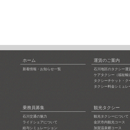
ホーム
運賃のご案内
新着情報・お知らせ一覧
石川地区のタクシー運
ケアタクシー（福祉輸
タクシーチケット・ク
タクシー料金シミュレ
乗務員募集
観光タクシー
石川交通の魅力
観光タクシーについて
ライドシェアについて
金沢市内観光コース
給与シミュレーション
加賀温泉郷コース