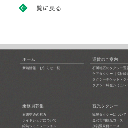
ホーム
運賃のご案内
新着情報・お知らせ一覧
石川地区のタクシー運
ケアタクシー（福祉輸
タクシーチケット・ク
タクシー料金シミュレ
乗務員募集
観光タクシー
石川交通の魅力
観光タクシーについて
ライドシェアについて
金沢市内観光コース
給与シミュレーション
加賀温泉郷コース