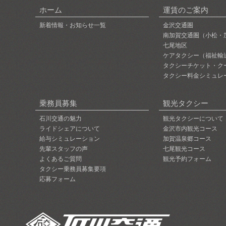
ホーム
運賃のご案内
新着情報・お知らせ一覧
金沢交通圏
南加賀交通圏（小松・
七尾地区
ケアタクシー（福祉輸
タクシーチケット・ク
タクシー料金シミュレ
乗務員募集
観光タクシー
石川交通の魅力
観光タクシーについて
ライドシェアについて
金沢市内観光コース
給与シミュレーション
加賀温泉郷コース
先輩スタッフの声
七尾観光コース
よくあるご質問
観光予約フォーム
タクシー乗務員募集要項
応募フォーム