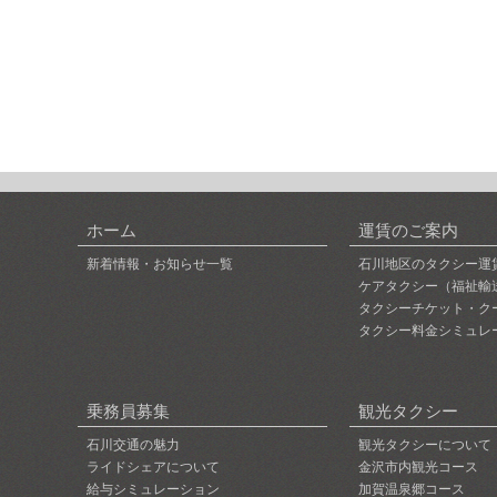
ホーム
運賃のご案内
新着情報・お知らせ一覧
石川地区のタクシー運
ケアタクシー（福祉輸
タクシーチケット・ク
タクシー料金シミュレ
乗務員募集
観光タクシー
石川交通の魅力
観光タクシーについて
ライドシェアについて
金沢市内観光コース
給与シミュレーション
加賀温泉郷コース