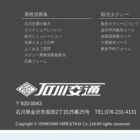
乗務員募集
観光タクシー
石川交通の魅力
観光タクシーについて
ライドシェアについて
金沢市内観光コース
給与シミュレーション
加賀温泉郷コース
先輩スタッフの声
七尾観光コース
よくあるご質問
観光予約フォーム
タクシー乗務員募集要項
応募フォーム
〒920-0043
石川県金沢市長田2丁目25番25号 TEL:076-231-4131 FA
Copyright © ISHIKAWA HIRE&TAXI Co.,Ltd All rights reserved.